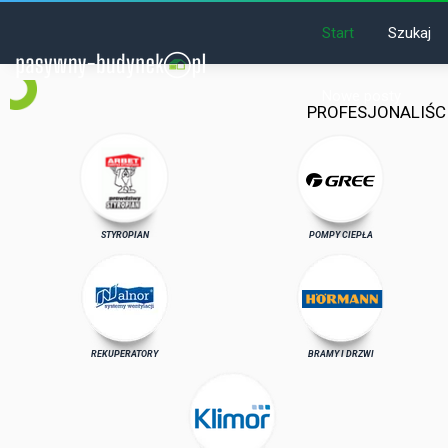
Start
Szukaj
Nowe posty
PROFESJONALIŚC
STYROPIAN
POMPY CIEPŁA
REKUPERATORY
BRAMY I DRZWI