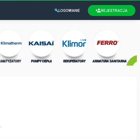
LOGOWANIE
REJESTRACJA
LIMATYZATORY
POMPY CIEPŁA
REKUPERATORY
ARMATURA SANITARNA
.