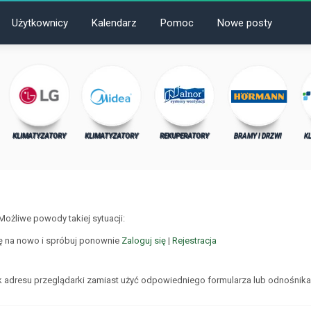
Użytkownicy
Kalendarz
Pomoc
Nowe posty
KLIMATYZATORY
KLIMATYZATORY
REKUPERATORY
BRAMY I DRZWI
K
Możliwe powody takiej sytuacji:
ię na nowo i spróbuj ponownie
Zaloguj się
|
Rejestracja
 adresu przeglądarki zamiast użyć odpowiedniego formularza lub odnośnika