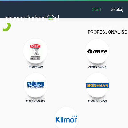
Start
Szukaj
Nowe posty
PROFESJONALIŚC
STYROPIAN
POMPY CIEPŁA
REKUPERATORY
BRAMY I DRZWI