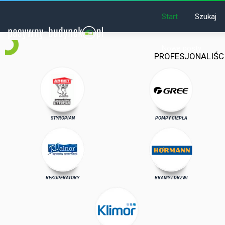
Start
Szukaj
Nowe posty
PROFESJONALIŚC
STYROPIAN
POMPY CIEPŁA
REKUPERATORY
BRAMY I DRZWI