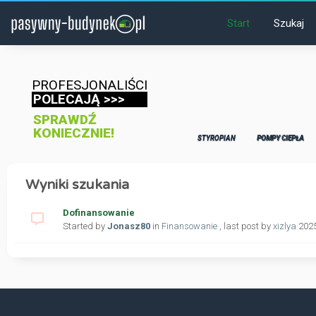
Start
Szukaj
PROFESJONALIŚCI
POLECAJĄ >>>
SPRAWDŹ
KONIECZNIE!
STYROPIAN
POMPY CIEPŁA
Wyniki szukania
Dofinansowanie
Started by
Jonasz80
in
Finansowanie
, last post by
xizlya
2025